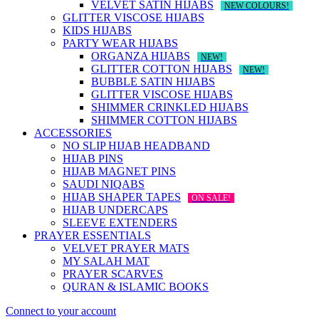
VELVET SATIN HIJABS
NEW COLOURS!
GLITTER VISCOSE HIJABS
KIDS HIJABS
PARTY WEAR HIJABS
ORGANZA HIJABS
NEW!
GLITTER COTTON HIJABS
NEW!
BUBBLE SATIN HIJABS
GLITTER VISCOSE HIJABS
SHIMMER CRINKLED HIJABS
SHIMMER COTTON HIJABS
ACCESSORIES
NO SLIP HIJAB HEADBAND
HIJAB PINS
HIJAB MAGNET PINS
SAUDI NIQABS
HIJAB SHAPER TAPES
ON SALE!
HIJAB UNDERCAPS
SLEEVE EXTENDERS
PRAYER ESSENTIALS
VELVET PRAYER MATS
MY SALAH MAT
PRAYER SCARVES
QURAN & ISLAMIC BOOKS
Connect to your account