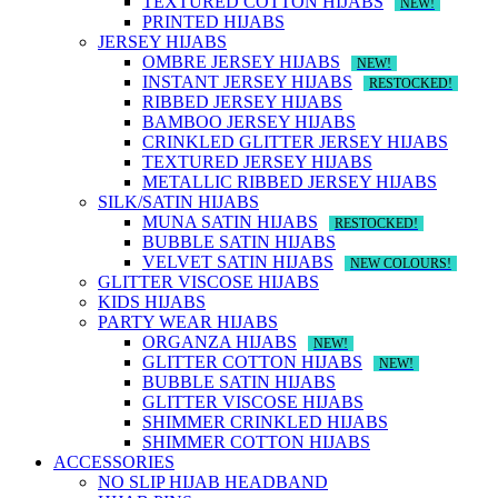
TEXTURED COTTON HIJABS
NEW!
PRINTED HIJABS
JERSEY HIJABS
OMBRE JERSEY HIJABS
NEW!
INSTANT JERSEY HIJABS
RESTOCKED!
RIBBED JERSEY HIJABS
BAMBOO JERSEY HIJABS
CRINKLED GLITTER JERSEY HIJABS
TEXTURED JERSEY HIJABS
METALLIC RIBBED JERSEY HIJABS
SILK/SATIN HIJABS
MUNA SATIN HIJABS
RESTOCKED!
BUBBLE SATIN HIJABS
VELVET SATIN HIJABS
NEW COLOURS!
GLITTER VISCOSE HIJABS
KIDS HIJABS
PARTY WEAR HIJABS
ORGANZA HIJABS
NEW!
GLITTER COTTON HIJABS
NEW!
BUBBLE SATIN HIJABS
GLITTER VISCOSE HIJABS
SHIMMER CRINKLED HIJABS
SHIMMER COTTON HIJABS
ACCESSORIES
NO SLIP HIJAB HEADBAND