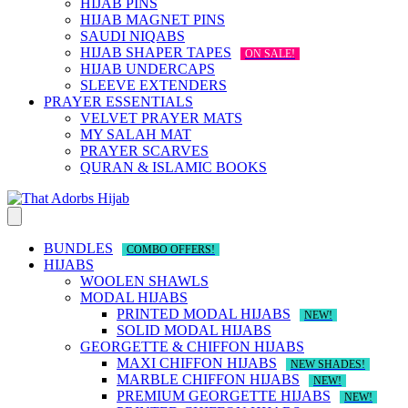
HIJAB PINS
HIJAB MAGNET PINS
SAUDI NIQABS
HIJAB SHAPER TAPES
ON SALE!
HIJAB UNDERCAPS
SLEEVE EXTENDERS
PRAYER ESSENTIALS
VELVET PRAYER MATS
MY SALAH MAT
PRAYER SCARVES
QURAN & ISLAMIC BOOKS
BUNDLES
COMBO OFFERS!
HIJABS
WOOLEN SHAWLS
MODAL HIJABS
PRINTED MODAL HIJABS
NEW!
SOLID MODAL HIJABS
GEORGETTE & CHIFFON HIJABS
MAXI CHIFFON HIJABS
NEW SHADES!
MARBLE CHIFFON HIJABS
NEW!
PREMIUM GEORGETTE HIJABS
NEW!