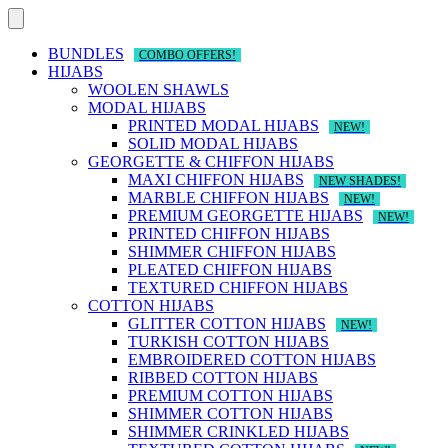
Skip
to
content
BUNDLES
COMBO OFFERS!
HIJABS
WOOLEN SHAWLS
MODAL HIJABS
PRINTED MODAL HIJABS
NEW!
SOLID MODAL HIJABS
GEORGETTE & CHIFFON HIJABS
MAXI CHIFFON HIJABS
NEW SHADES!
MARBLE CHIFFON HIJABS
NEW!
PREMIUM GEORGETTE HIJABS
NEW!
PRINTED CHIFFON HIJABS
SHIMMER CHIFFON HIJABS
PLEATED CHIFFON HIJABS
TEXTURED CHIFFON HIJABS
COTTON HIJABS
GLITTER COTTON HIJABS
NEW!
TURKISH COTTON HIJABS
EMBROIDERED COTTON HIJABS
RIBBED COTTON HIJABS
PREMIUM COTTON HIJABS
SHIMMER COTTON HIJABS
SHIMMER CRINKLED HIJABS