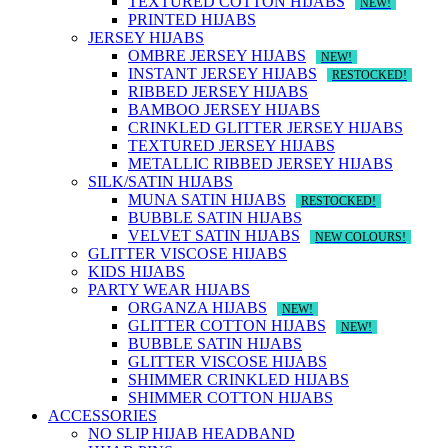
TEXTURED COTTON HIJABS
NEW!
PRINTED HIJABS
JERSEY HIJABS
OMBRE JERSEY HIJABS
NEW!
INSTANT JERSEY HIJABS
RESTOCKED!
RIBBED JERSEY HIJABS
BAMBOO JERSEY HIJABS
CRINKLED GLITTER JERSEY HIJABS
TEXTURED JERSEY HIJABS
METALLIC RIBBED JERSEY HIJABS
SILK/SATIN HIJABS
MUNA SATIN HIJABS
RESTOCKED!
BUBBLE SATIN HIJABS
VELVET SATIN HIJABS
NEW COLOURS!
GLITTER VISCOSE HIJABS
KIDS HIJABS
PARTY WEAR HIJABS
ORGANZA HIJABS
NEW!
GLITTER COTTON HIJABS
NEW!
BUBBLE SATIN HIJABS
GLITTER VISCOSE HIJABS
SHIMMER CRINKLED HIJABS
SHIMMER COTTON HIJABS
ACCESSORIES
NO SLIP HIJAB HEADBAND