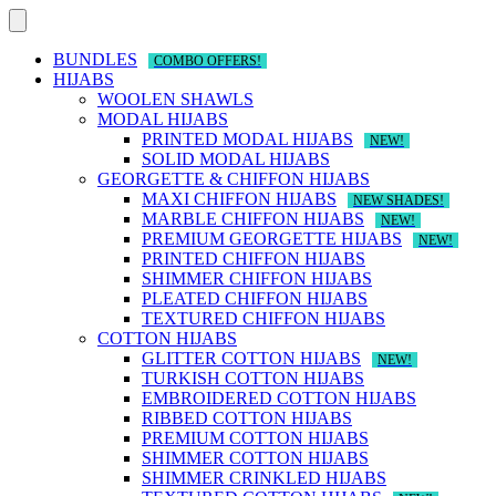
Skip
to
content
BUNDLES
COMBO OFFERS!
HIJABS
WOOLEN SHAWLS
MODAL HIJABS
PRINTED MODAL HIJABS
NEW!
SOLID MODAL HIJABS
GEORGETTE & CHIFFON HIJABS
MAXI CHIFFON HIJABS
NEW SHADES!
MARBLE CHIFFON HIJABS
NEW!
PREMIUM GEORGETTE HIJABS
NEW!
PRINTED CHIFFON HIJABS
SHIMMER CHIFFON HIJABS
PLEATED CHIFFON HIJABS
TEXTURED CHIFFON HIJABS
COTTON HIJABS
GLITTER COTTON HIJABS
NEW!
TURKISH COTTON HIJABS
EMBROIDERED COTTON HIJABS
RIBBED COTTON HIJABS
PREMIUM COTTON HIJABS
SHIMMER COTTON HIJABS
SHIMMER CRINKLED HIJABS