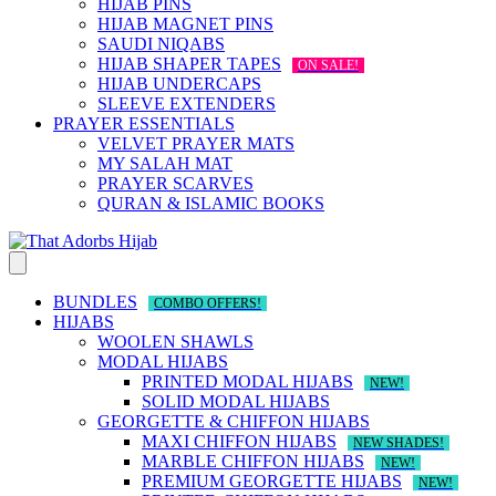
HIJAB PINS
HIJAB MAGNET PINS
SAUDI NIQABS
HIJAB SHAPER TAPES
ON SALE!
HIJAB UNDERCAPS
SLEEVE EXTENDERS
PRAYER ESSENTIALS
VELVET PRAYER MATS
MY SALAH MAT
PRAYER SCARVES
QURAN & ISLAMIC BOOKS
BUNDLES
COMBO OFFERS!
HIJABS
WOOLEN SHAWLS
MODAL HIJABS
PRINTED MODAL HIJABS
NEW!
SOLID MODAL HIJABS
GEORGETTE & CHIFFON HIJABS
MAXI CHIFFON HIJABS
NEW SHADES!
MARBLE CHIFFON HIJABS
NEW!
PREMIUM GEORGETTE HIJABS
NEW!