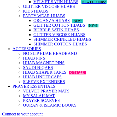
VELVET SATIN HIJABS
NEW COLOURS!
GLITTER VISCOSE HIJABS
KIDS HIJABS
PARTY WEAR HIJABS
ORGANZA HIJABS
NEW!
GLITTER COTTON HIJABS
NEW!
BUBBLE SATIN HIJABS
GLITTER VISCOSE HIJABS
SHIMMER CRINKLED HIJABS
SHIMMER COTTON HIJABS
ACCESSORIES
NO SLIP HIJAB HEADBAND
HIJAB PINS
HIJAB MAGNET PINS
SAUDI NIQABS
HIJAB SHAPER TAPES
ON SALE!
HIJAB UNDERCAPS
SLEEVE EXTENDERS
PRAYER ESSENTIALS
VELVET PRAYER MATS
MY SALAH MAT
PRAYER SCARVES
QURAN & ISLAMIC BOOKS
Connect to your account