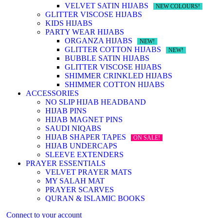
VELVET SATIN HIJABS
NEW COLOURS!
GLITTER VISCOSE HIJABS
KIDS HIJABS
PARTY WEAR HIJABS
ORGANZA HIJABS
NEW!
GLITTER COTTON HIJABS
NEW!
BUBBLE SATIN HIJABS
GLITTER VISCOSE HIJABS
SHIMMER CRINKLED HIJABS
SHIMMER COTTON HIJABS
ACCESSORIES
NO SLIP HIJAB HEADBAND
HIJAB PINS
HIJAB MAGNET PINS
SAUDI NIQABS
HIJAB SHAPER TAPES
ON SALE!
HIJAB UNDERCAPS
SLEEVE EXTENDERS
PRAYER ESSENTIALS
VELVET PRAYER MATS
MY SALAH MAT
PRAYER SCARVES
QURAN & ISLAMIC BOOKS
Connect to your account