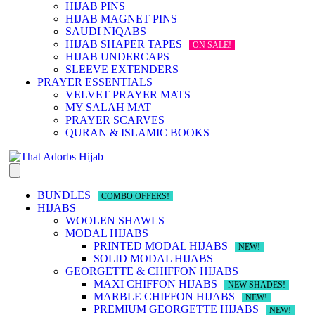
HIJAB PINS
HIJAB MAGNET PINS
SAUDI NIQABS
HIJAB SHAPER TAPES
ON SALE!
HIJAB UNDERCAPS
SLEEVE EXTENDERS
PRAYER ESSENTIALS
VELVET PRAYER MATS
MY SALAH MAT
PRAYER SCARVES
QURAN & ISLAMIC BOOKS
BUNDLES
COMBO OFFERS!
HIJABS
WOOLEN SHAWLS
MODAL HIJABS
PRINTED MODAL HIJABS
NEW!
SOLID MODAL HIJABS
GEORGETTE & CHIFFON HIJABS
MAXI CHIFFON HIJABS
NEW SHADES!
MARBLE CHIFFON HIJABS
NEW!
PREMIUM GEORGETTE HIJABS
NEW!