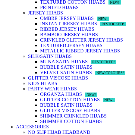
TEXTURED COTTON HIJABS
NEW!
PRINTED HIJABS
JERSEY HIJABS
OMBRE JERSEY HIJABS
NEW!
INSTANT JERSEY HIJABS
RESTOCKED!
RIBBED JERSEY HIJABS
BAMBOO JERSEY HIJABS
CRINKLED GLITTER JERSEY HIJABS
TEXTURED JERSEY HIJABS
METALLIC RIBBED JERSEY HIJABS
SILK/SATIN HIJABS
MUNA SATIN HIJABS
RESTOCKED!
BUBBLE SATIN HIJABS
VELVET SATIN HIJABS
NEW COLOURS!
GLITTER VISCOSE HIJABS
KIDS HIJABS
PARTY WEAR HIJABS
ORGANZA HIJABS
NEW!
GLITTER COTTON HIJABS
NEW!
BUBBLE SATIN HIJABS
GLITTER VISCOSE HIJABS
SHIMMER CRINKLED HIJABS
SHIMMER COTTON HIJABS
ACCESSORIES
NO SLIP HIJAB HEADBAND