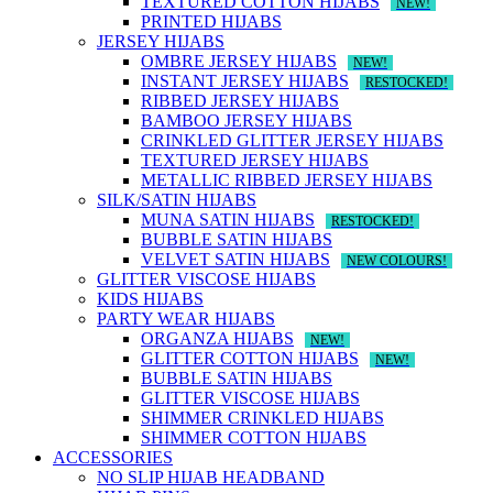
TEXTURED COTTON HIJABS
NEW!
PRINTED HIJABS
JERSEY HIJABS
OMBRE JERSEY HIJABS
NEW!
INSTANT JERSEY HIJABS
RESTOCKED!
RIBBED JERSEY HIJABS
BAMBOO JERSEY HIJABS
CRINKLED GLITTER JERSEY HIJABS
TEXTURED JERSEY HIJABS
METALLIC RIBBED JERSEY HIJABS
SILK/SATIN HIJABS
MUNA SATIN HIJABS
RESTOCKED!
BUBBLE SATIN HIJABS
VELVET SATIN HIJABS
NEW COLOURS!
GLITTER VISCOSE HIJABS
KIDS HIJABS
PARTY WEAR HIJABS
ORGANZA HIJABS
NEW!
GLITTER COTTON HIJABS
NEW!
BUBBLE SATIN HIJABS
GLITTER VISCOSE HIJABS
SHIMMER CRINKLED HIJABS
SHIMMER COTTON HIJABS
ACCESSORIES
NO SLIP HIJAB HEADBAND