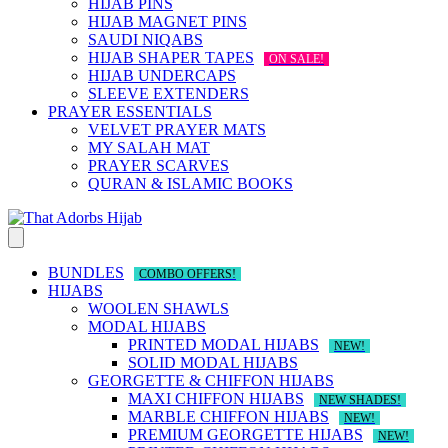
HIJAB PINS
HIJAB MAGNET PINS
SAUDI NIQABS
HIJAB SHAPER TAPES
ON SALE!
HIJAB UNDERCAPS
SLEEVE EXTENDERS
PRAYER ESSENTIALS
VELVET PRAYER MATS
MY SALAH MAT
PRAYER SCARVES
QURAN & ISLAMIC BOOKS
BUNDLES
COMBO OFFERS!
HIJABS
WOOLEN SHAWLS
MODAL HIJABS
PRINTED MODAL HIJABS
NEW!
SOLID MODAL HIJABS
GEORGETTE & CHIFFON HIJABS
MAXI CHIFFON HIJABS
NEW SHADES!
MARBLE CHIFFON HIJABS
NEW!
PREMIUM GEORGETTE HIJABS
NEW!