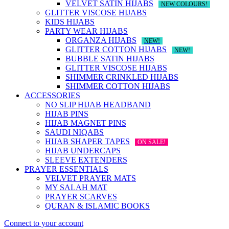
VELVET SATIN HIJABS
NEW COLOURS!
GLITTER VISCOSE HIJABS
KIDS HIJABS
PARTY WEAR HIJABS
ORGANZA HIJABS
NEW!
GLITTER COTTON HIJABS
NEW!
BUBBLE SATIN HIJABS
GLITTER VISCOSE HIJABS
SHIMMER CRINKLED HIJABS
SHIMMER COTTON HIJABS
ACCESSORIES
NO SLIP HIJAB HEADBAND
HIJAB PINS
HIJAB MAGNET PINS
SAUDI NIQABS
HIJAB SHAPER TAPES
ON SALE!
HIJAB UNDERCAPS
SLEEVE EXTENDERS
PRAYER ESSENTIALS
VELVET PRAYER MATS
MY SALAH MAT
PRAYER SCARVES
QURAN & ISLAMIC BOOKS
Connect to your account