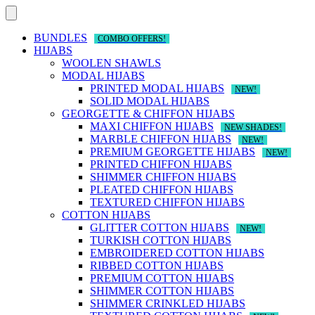
Skip
to
content
BUNDLES
COMBO OFFERS!
HIJABS
WOOLEN SHAWLS
MODAL HIJABS
PRINTED MODAL HIJABS
NEW!
SOLID MODAL HIJABS
GEORGETTE & CHIFFON HIJABS
MAXI CHIFFON HIJABS
NEW SHADES!
MARBLE CHIFFON HIJABS
NEW!
PREMIUM GEORGETTE HIJABS
NEW!
PRINTED CHIFFON HIJABS
SHIMMER CHIFFON HIJABS
PLEATED CHIFFON HIJABS
TEXTURED CHIFFON HIJABS
COTTON HIJABS
GLITTER COTTON HIJABS
NEW!
TURKISH COTTON HIJABS
EMBROIDERED COTTON HIJABS
RIBBED COTTON HIJABS
PREMIUM COTTON HIJABS
SHIMMER COTTON HIJABS
SHIMMER CRINKLED HIJABS