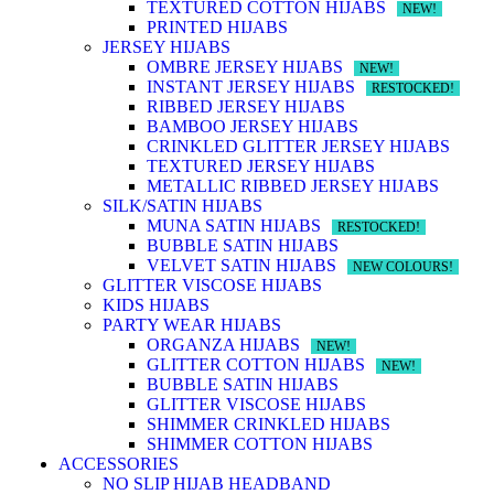
TEXTURED COTTON HIJABS
NEW!
PRINTED HIJABS
JERSEY HIJABS
OMBRE JERSEY HIJABS
NEW!
INSTANT JERSEY HIJABS
RESTOCKED!
RIBBED JERSEY HIJABS
BAMBOO JERSEY HIJABS
CRINKLED GLITTER JERSEY HIJABS
TEXTURED JERSEY HIJABS
METALLIC RIBBED JERSEY HIJABS
SILK/SATIN HIJABS
MUNA SATIN HIJABS
RESTOCKED!
BUBBLE SATIN HIJABS
VELVET SATIN HIJABS
NEW COLOURS!
GLITTER VISCOSE HIJABS
KIDS HIJABS
PARTY WEAR HIJABS
ORGANZA HIJABS
NEW!
GLITTER COTTON HIJABS
NEW!
BUBBLE SATIN HIJABS
GLITTER VISCOSE HIJABS
SHIMMER CRINKLED HIJABS
SHIMMER COTTON HIJABS
ACCESSORIES
NO SLIP HIJAB HEADBAND