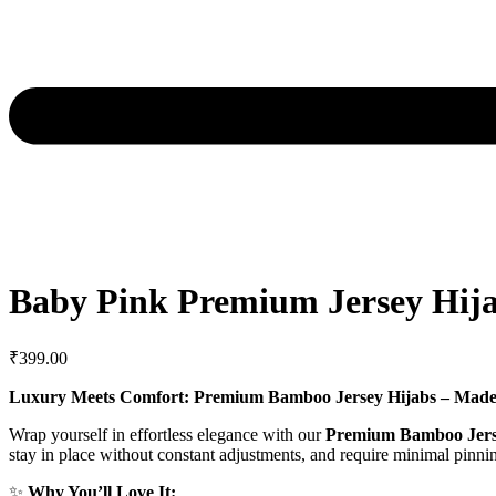
Baby Pink Premium Jersey Hij
₹
399.00
Luxury Meets Comfort: Premium Bamboo Jersey Hijabs – Made
Wrap yourself in effortless elegance with our
Premium Bamboo Jers
stay in place without constant adjustments, and require minimal pinni
✨
Why You’ll Love It: