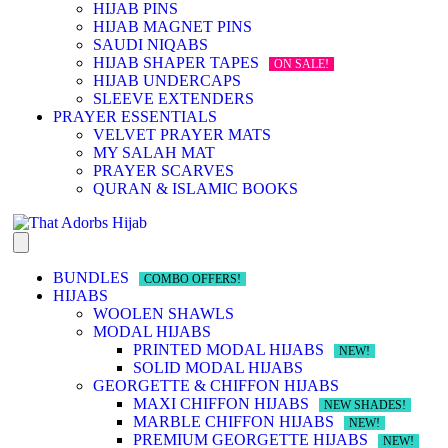
HIJAB PINS
HIJAB MAGNET PINS
SAUDI NIQABS
HIJAB SHAPER TAPES
ON SALE!
HIJAB UNDERCAPS
SLEEVE EXTENDERS
PRAYER ESSENTIALS
VELVET PRAYER MATS
MY SALAH MAT
PRAYER SCARVES
QURAN & ISLAMIC BOOKS
BUNDLES
COMBO OFFERS!
HIJABS
WOOLEN SHAWLS
MODAL HIJABS
PRINTED MODAL HIJABS
NEW!
SOLID MODAL HIJABS
GEORGETTE & CHIFFON HIJABS
MAXI CHIFFON HIJABS
NEW SHADES!
MARBLE CHIFFON HIJABS
NEW!
PREMIUM GEORGETTE HIJABS
NEW!