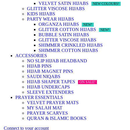
VELVET SATIN HIJABS
NEW COLOURS!
GLITTER VISCOSE HIJABS
KIDS HIJABS
PARTY WEAR HIJABS
ORGANZA HIJABS
NEW!
GLITTER COTTON HIJABS
NEW!
BUBBLE SATIN HIJABS
GLITTER VISCOSE HIJABS
SHIMMER CRINKLED HIJABS
SHIMMER COTTON HIJABS
ACCESSORIES
NO SLIP HIJAB HEADBAND
HIJAB PINS
HIJAB MAGNET PINS
SAUDI NIQABS
HIJAB SHAPER TAPES
ON SALE!
HIJAB UNDERCAPS
SLEEVE EXTENDERS
PRAYER ESSENTIALS
VELVET PRAYER MATS
MY SALAH MAT
PRAYER SCARVES
QURAN & ISLAMIC BOOKS
Connect to your account