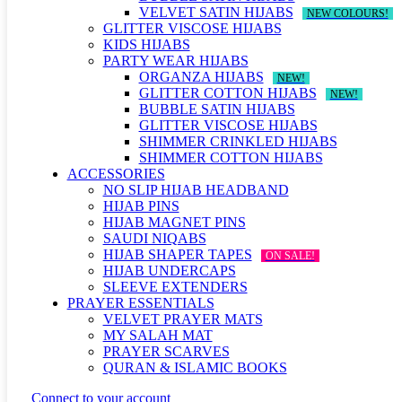
VELVET SATIN HIJABS
NEW COLOURS!
GLITTER VISCOSE HIJABS
KIDS HIJABS
PARTY WEAR HIJABS
ORGANZA HIJABS
NEW!
GLITTER COTTON HIJABS
NEW!
BUBBLE SATIN HIJABS
GLITTER VISCOSE HIJABS
SHIMMER CRINKLED HIJABS
SHIMMER COTTON HIJABS
ACCESSORIES
NO SLIP HIJAB HEADBAND
HIJAB PINS
HIJAB MAGNET PINS
SAUDI NIQABS
HIJAB SHAPER TAPES
ON SALE!
HIJAB UNDERCAPS
SLEEVE EXTENDERS
PRAYER ESSENTIALS
VELVET PRAYER MATS
MY SALAH MAT
PRAYER SCARVES
QURAN & ISLAMIC BOOKS
Connect to your account