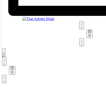
Search
open
Open
0
cart
Open
Account
details
Search
open
Open
0
cart
Open
Account
details