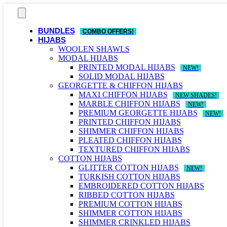
Skip
to
content
BUNDLES
COMBO OFFERS!
HIJABS
WOOLEN SHAWLS
MODAL HIJABS
PRINTED MODAL HIJABS
NEW!
SOLID MODAL HIJABS
GEORGETTE & CHIFFON HIJABS
MAXI CHIFFON HIJABS
NEW SHADES!
MARBLE CHIFFON HIJABS
NEW!
PREMIUM GEORGETTE HIJABS
NEW!
PRINTED CHIFFON HIJABS
SHIMMER CHIFFON HIJABS
PLEATED CHIFFON HIJABS
TEXTURED CHIFFON HIJABS
COTTON HIJABS
GLITTER COTTON HIJABS
NEW!
TURKISH COTTON HIJABS
EMBROIDERED COTTON HIJABS
RIBBED COTTON HIJABS
PREMIUM COTTON HIJABS
SHIMMER COTTON HIJABS
SHIMMER CRINKLED HIJABS