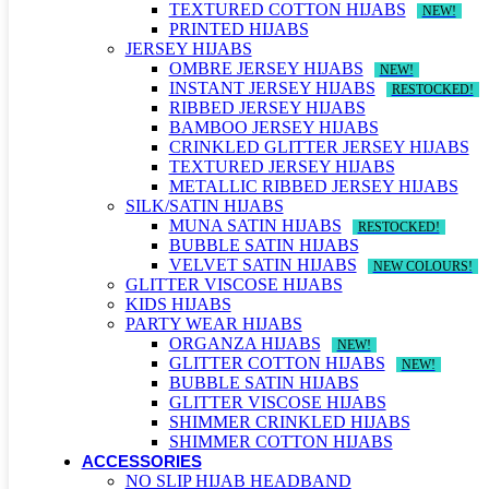
TEXTURED COTTON HIJABS
NEW!
PRINTED HIJABS
JERSEY HIJABS
OMBRE JERSEY HIJABS
NEW!
INSTANT JERSEY HIJABS
RESTOCKED!
RIBBED JERSEY HIJABS
BAMBOO JERSEY HIJABS
CRINKLED GLITTER JERSEY HIJABS
TEXTURED JERSEY HIJABS
METALLIC RIBBED JERSEY HIJABS
SILK/SATIN HIJABS
MUNA SATIN HIJABS
RESTOCKED!
BUBBLE SATIN HIJABS
VELVET SATIN HIJABS
NEW COLOURS!
GLITTER VISCOSE HIJABS
KIDS HIJABS
PARTY WEAR HIJABS
ORGANZA HIJABS
NEW!
GLITTER COTTON HIJABS
NEW!
BUBBLE SATIN HIJABS
GLITTER VISCOSE HIJABS
SHIMMER CRINKLED HIJABS
SHIMMER COTTON HIJABS
ACCESSORIES
NO SLIP HIJAB HEADBAND