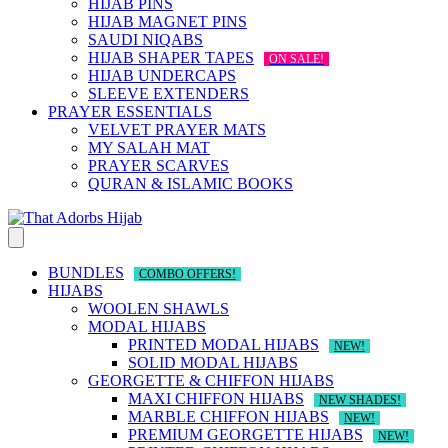
HIJAB PINS
HIJAB MAGNET PINS
SAUDI NIQABS
HIJAB SHAPER TAPES
ON SALE!
HIJAB UNDERCAPS
SLEEVE EXTENDERS
PRAYER ESSENTIALS
VELVET PRAYER MATS
MY SALAH MAT
PRAYER SCARVES
QURAN & ISLAMIC BOOKS
BUNDLES
COMBO OFFERS!
HIJABS
WOOLEN SHAWLS
MODAL HIJABS
PRINTED MODAL HIJABS
NEW!
SOLID MODAL HIJABS
GEORGETTE & CHIFFON HIJABS
MAXI CHIFFON HIJABS
NEW SHADES!
MARBLE CHIFFON HIJABS
NEW!
PREMIUM GEORGETTE HIJABS
NEW!