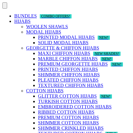
Skip
to
content
BUNDLES
COMBO OFFERS!
HIJABS
WOOLEN SHAWLS
MODAL HIJABS
PRINTED MODAL HIJABS
NEW!
SOLID MODAL HIJABS
GEORGETTE & CHIFFON HIJABS
MAXI CHIFFON HIJABS
NEW SHADES!
MARBLE CHIFFON HIJABS
NEW!
PREMIUM GEORGETTE HIJABS
NEW!
PRINTED CHIFFON HIJABS
SHIMMER CHIFFON HIJABS
PLEATED CHIFFON HIJABS
TEXTURED CHIFFON HIJABS
COTTON HIJABS
GLITTER COTTON HIJABS
NEW!
TURKISH COTTON HIJABS
EMBROIDERED COTTON HIJABS
RIBBED COTTON HIJABS
PREMIUM COTTON HIJABS
SHIMMER COTTON HIJABS
SHIMMER CRINKLED HIJABS