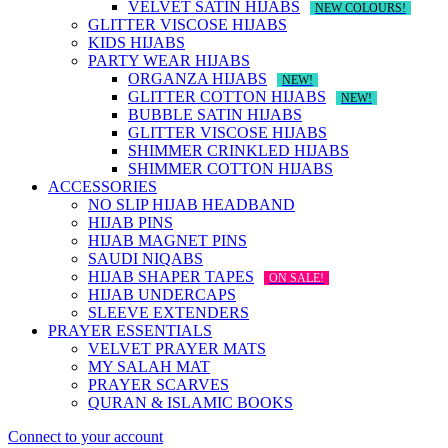
VELVET SATIN HIJABS
NEW COLOURS!
GLITTER VISCOSE HIJABS
KIDS HIJABS
PARTY WEAR HIJABS
ORGANZA HIJABS
NEW!
GLITTER COTTON HIJABS
NEW!
BUBBLE SATIN HIJABS
GLITTER VISCOSE HIJABS
SHIMMER CRINKLED HIJABS
SHIMMER COTTON HIJABS
ACCESSORIES
NO SLIP HIJAB HEADBAND
HIJAB PINS
HIJAB MAGNET PINS
SAUDI NIQABS
HIJAB SHAPER TAPES
ON SALE!
HIJAB UNDERCAPS
SLEEVE EXTENDERS
PRAYER ESSENTIALS
VELVET PRAYER MATS
MY SALAH MAT
PRAYER SCARVES
QURAN & ISLAMIC BOOKS
Connect to your account