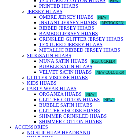
TEXTURED COTTON HIJABS
NEW!
PRINTED HIJABS
JERSEY HIJABS
OMBRE JERSEY HIJABS
NEW!
INSTANT JERSEY HIJABS
RESTOCKED!
RIBBED JERSEY HIJABS
BAMBOO JERSEY HIJABS
CRINKLED GLITTER JERSEY HIJABS
TEXTURED JERSEY HIJABS
METALLIC RIBBED JERSEY HIJABS
SILK/SATIN HIJABS
MUNA SATIN HIJABS
RESTOCKED!
BUBBLE SATIN HIJABS
VELVET SATIN HIJABS
NEW COLOURS!
GLITTER VISCOSE HIJABS
KIDS HIJABS
PARTY WEAR HIJABS
ORGANZA HIJABS
NEW!
GLITTER COTTON HIJABS
NEW!
BUBBLE SATIN HIJABS
GLITTER VISCOSE HIJABS
SHIMMER CRINKLED HIJABS
SHIMMER COTTON HIJABS
ACCESSORIES
NO SLIP HIJAB HEADBAND