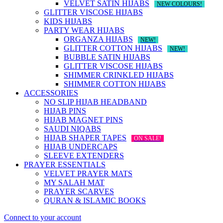
VELVET SATIN HIJABS
NEW COLOURS!
GLITTER VISCOSE HIJABS
KIDS HIJABS
PARTY WEAR HIJABS
ORGANZA HIJABS
NEW!
GLITTER COTTON HIJABS
NEW!
BUBBLE SATIN HIJABS
GLITTER VISCOSE HIJABS
SHIMMER CRINKLED HIJABS
SHIMMER COTTON HIJABS
ACCESSORIES
NO SLIP HIJAB HEADBAND
HIJAB PINS
HIJAB MAGNET PINS
SAUDI NIQABS
HIJAB SHAPER TAPES
ON SALE!
HIJAB UNDERCAPS
SLEEVE EXTENDERS
PRAYER ESSENTIALS
VELVET PRAYER MATS
MY SALAH MAT
PRAYER SCARVES
QURAN & ISLAMIC BOOKS
Connect to your account