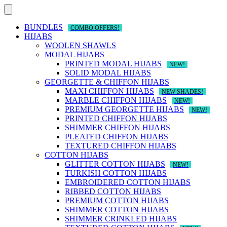
Skip
to
content
BUNDLES
COMBO OFFERS!
HIJABS
WOOLEN SHAWLS
MODAL HIJABS
PRINTED MODAL HIJABS
NEW!
SOLID MODAL HIJABS
GEORGETTE & CHIFFON HIJABS
MAXI CHIFFON HIJABS
NEW SHADES!
MARBLE CHIFFON HIJABS
NEW!
PREMIUM GEORGETTE HIJABS
NEW!
PRINTED CHIFFON HIJABS
SHIMMER CHIFFON HIJABS
PLEATED CHIFFON HIJABS
TEXTURED CHIFFON HIJABS
COTTON HIJABS
GLITTER COTTON HIJABS
NEW!
TURKISH COTTON HIJABS
EMBROIDERED COTTON HIJABS
RIBBED COTTON HIJABS
PREMIUM COTTON HIJABS
SHIMMER COTTON HIJABS
SHIMMER CRINKLED HIJABS