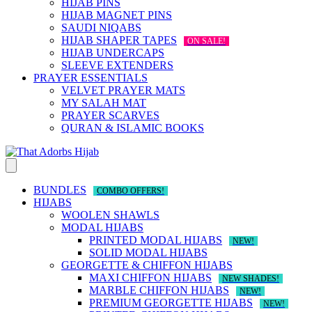
HIJAB PINS
HIJAB MAGNET PINS
SAUDI NIQABS
HIJAB SHAPER TAPES
ON SALE!
HIJAB UNDERCAPS
SLEEVE EXTENDERS
PRAYER ESSENTIALS
VELVET PRAYER MATS
MY SALAH MAT
PRAYER SCARVES
QURAN & ISLAMIC BOOKS
BUNDLES
COMBO OFFERS!
HIJABS
WOOLEN SHAWLS
MODAL HIJABS
PRINTED MODAL HIJABS
NEW!
SOLID MODAL HIJABS
GEORGETTE & CHIFFON HIJABS
MAXI CHIFFON HIJABS
NEW SHADES!
MARBLE CHIFFON HIJABS
NEW!
PREMIUM GEORGETTE HIJABS
NEW!