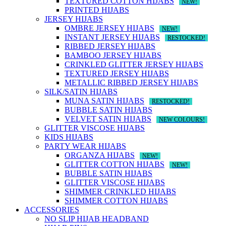
TEXTURED COTTON HIJABS
NEW!
PRINTED HIJABS
JERSEY HIJABS
OMBRE JERSEY HIJABS
NEW!
INSTANT JERSEY HIJABS
RESTOCKED!
RIBBED JERSEY HIJABS
BAMBOO JERSEY HIJABS
CRINKLED GLITTER JERSEY HIJABS
TEXTURED JERSEY HIJABS
METALLIC RIBBED JERSEY HIJABS
SILK/SATIN HIJABS
MUNA SATIN HIJABS
RESTOCKED!
BUBBLE SATIN HIJABS
VELVET SATIN HIJABS
NEW COLOURS!
GLITTER VISCOSE HIJABS
KIDS HIJABS
PARTY WEAR HIJABS
ORGANZA HIJABS
NEW!
GLITTER COTTON HIJABS
NEW!
BUBBLE SATIN HIJABS
GLITTER VISCOSE HIJABS
SHIMMER CRINKLED HIJABS
SHIMMER COTTON HIJABS
ACCESSORIES
NO SLIP HIJAB HEADBAND