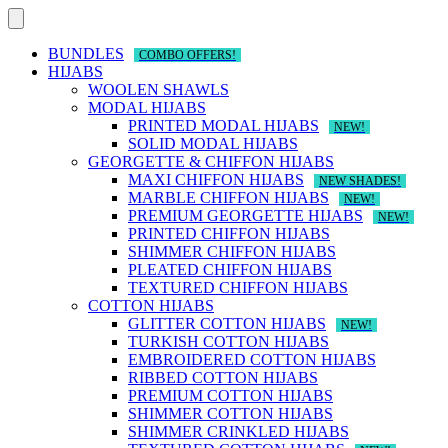
Skip
to
content
BUNDLES
COMBO OFFERS!
HIJABS
WOOLEN SHAWLS
MODAL HIJABS
PRINTED MODAL HIJABS
NEW!
SOLID MODAL HIJABS
GEORGETTE & CHIFFON HIJABS
MAXI CHIFFON HIJABS
NEW SHADES!
MARBLE CHIFFON HIJABS
NEW!
PREMIUM GEORGETTE HIJABS
NEW!
PRINTED CHIFFON HIJABS
SHIMMER CHIFFON HIJABS
PLEATED CHIFFON HIJABS
TEXTURED CHIFFON HIJABS
COTTON HIJABS
GLITTER COTTON HIJABS
NEW!
TURKISH COTTON HIJABS
EMBROIDERED COTTON HIJABS
RIBBED COTTON HIJABS
PREMIUM COTTON HIJABS
SHIMMER COTTON HIJABS
SHIMMER CRINKLED HIJABS