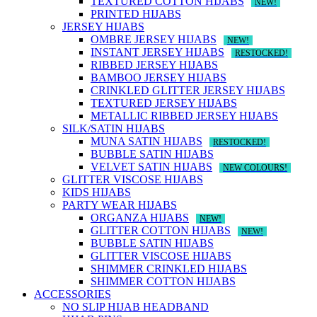
TEXTURED COTTON HIJABS
NEW!
PRINTED HIJABS
JERSEY HIJABS
OMBRE JERSEY HIJABS
NEW!
INSTANT JERSEY HIJABS
RESTOCKED!
RIBBED JERSEY HIJABS
BAMBOO JERSEY HIJABS
CRINKLED GLITTER JERSEY HIJABS
TEXTURED JERSEY HIJABS
METALLIC RIBBED JERSEY HIJABS
SILK/SATIN HIJABS
MUNA SATIN HIJABS
RESTOCKED!
BUBBLE SATIN HIJABS
VELVET SATIN HIJABS
NEW COLOURS!
GLITTER VISCOSE HIJABS
KIDS HIJABS
PARTY WEAR HIJABS
ORGANZA HIJABS
NEW!
GLITTER COTTON HIJABS
NEW!
BUBBLE SATIN HIJABS
GLITTER VISCOSE HIJABS
SHIMMER CRINKLED HIJABS
SHIMMER COTTON HIJABS
ACCESSORIES
NO SLIP HIJAB HEADBAND