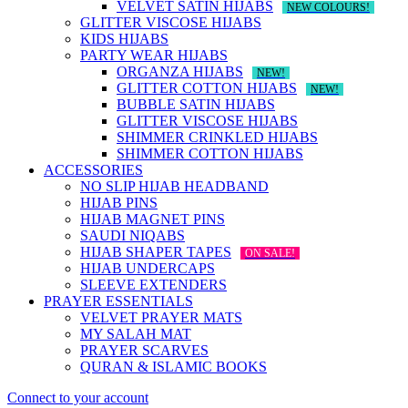
VELVET SATIN HIJABS
NEW COLOURS!
GLITTER VISCOSE HIJABS
KIDS HIJABS
PARTY WEAR HIJABS
ORGANZA HIJABS
NEW!
GLITTER COTTON HIJABS
NEW!
BUBBLE SATIN HIJABS
GLITTER VISCOSE HIJABS
SHIMMER CRINKLED HIJABS
SHIMMER COTTON HIJABS
ACCESSORIES
NO SLIP HIJAB HEADBAND
HIJAB PINS
HIJAB MAGNET PINS
SAUDI NIQABS
HIJAB SHAPER TAPES
ON SALE!
HIJAB UNDERCAPS
SLEEVE EXTENDERS
PRAYER ESSENTIALS
VELVET PRAYER MATS
MY SALAH MAT
PRAYER SCARVES
QURAN & ISLAMIC BOOKS
Connect to your account