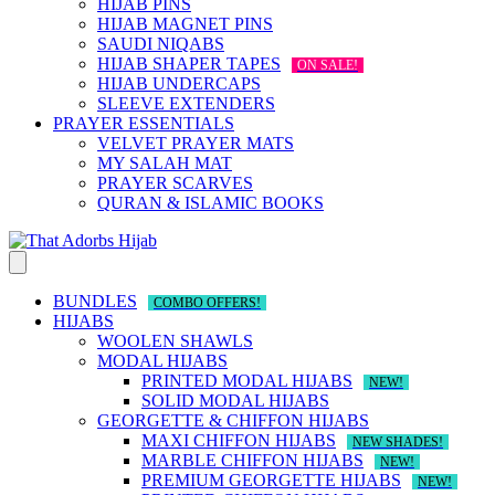
HIJAB PINS
HIJAB MAGNET PINS
SAUDI NIQABS
HIJAB SHAPER TAPES
ON SALE!
HIJAB UNDERCAPS
SLEEVE EXTENDERS
PRAYER ESSENTIALS
VELVET PRAYER MATS
MY SALAH MAT
PRAYER SCARVES
QURAN & ISLAMIC BOOKS
BUNDLES
COMBO OFFERS!
HIJABS
WOOLEN SHAWLS
MODAL HIJABS
PRINTED MODAL HIJABS
NEW!
SOLID MODAL HIJABS
GEORGETTE & CHIFFON HIJABS
MAXI CHIFFON HIJABS
NEW SHADES!
MARBLE CHIFFON HIJABS
NEW!
PREMIUM GEORGETTE HIJABS
NEW!