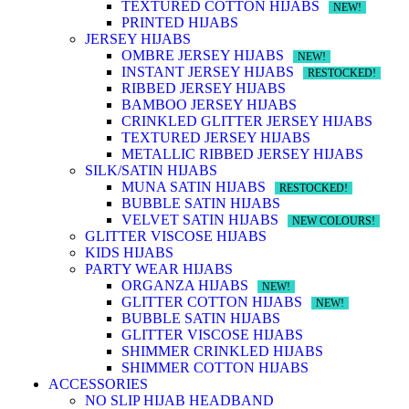
TEXTURED COTTON HIJABS
NEW!
PRINTED HIJABS
JERSEY HIJABS
OMBRE JERSEY HIJABS
NEW!
INSTANT JERSEY HIJABS
RESTOCKED!
RIBBED JERSEY HIJABS
BAMBOO JERSEY HIJABS
CRINKLED GLITTER JERSEY HIJABS
TEXTURED JERSEY HIJABS
METALLIC RIBBED JERSEY HIJABS
SILK/SATIN HIJABS
MUNA SATIN HIJABS
RESTOCKED!
BUBBLE SATIN HIJABS
VELVET SATIN HIJABS
NEW COLOURS!
GLITTER VISCOSE HIJABS
KIDS HIJABS
PARTY WEAR HIJABS
ORGANZA HIJABS
NEW!
GLITTER COTTON HIJABS
NEW!
BUBBLE SATIN HIJABS
GLITTER VISCOSE HIJABS
SHIMMER CRINKLED HIJABS
SHIMMER COTTON HIJABS
ACCESSORIES
NO SLIP HIJAB HEADBAND