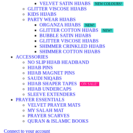
VELVET SATIN HIJABS
NEW COLOURS!
GLITTER VISCOSE HIJABS
KIDS HIJABS
PARTY WEAR HIJABS
ORGANZA HIJABS
NEW!
GLITTER COTTON HIJABS
NEW!
BUBBLE SATIN HIJABS
GLITTER VISCOSE HIJABS
SHIMMER CRINKLED HIJABS
SHIMMER COTTON HIJABS
ACCESSORIES
NO SLIP HIJAB HEADBAND
HIJAB PINS
HIJAB MAGNET PINS
SAUDI NIQABS
HIJAB SHAPER TAPES
ON SALE!
HIJAB UNDERCAPS
SLEEVE EXTENDERS
PRAYER ESSENTIALS
VELVET PRAYER MATS
MY SALAH MAT
PRAYER SCARVES
QURAN & ISLAMIC BOOKS
Connect to your account