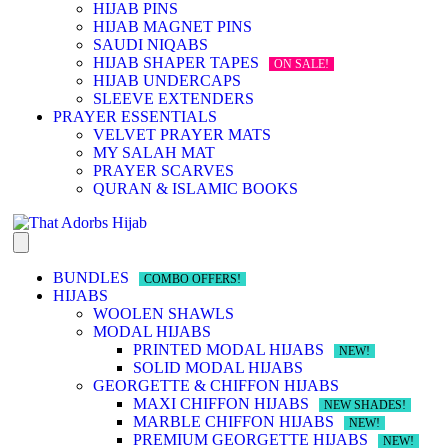
HIJAB PINS
HIJAB MAGNET PINS
SAUDI NIQABS
HIJAB SHAPER TAPES
ON SALE!
HIJAB UNDERCAPS
SLEEVE EXTENDERS
PRAYER ESSENTIALS
VELVET PRAYER MATS
MY SALAH MAT
PRAYER SCARVES
QURAN & ISLAMIC BOOKS
BUNDLES
COMBO OFFERS!
HIJABS
WOOLEN SHAWLS
MODAL HIJABS
PRINTED MODAL HIJABS
NEW!
SOLID MODAL HIJABS
GEORGETTE & CHIFFON HIJABS
MAXI CHIFFON HIJABS
NEW SHADES!
MARBLE CHIFFON HIJABS
NEW!
PREMIUM GEORGETTE HIJABS
NEW!